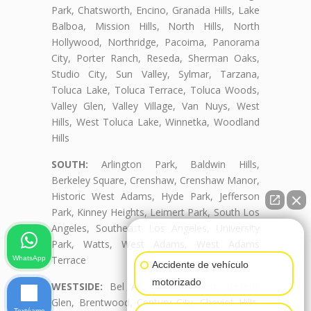
Park, Chatsworth, Encino, Granada Hills, Lake
Balboa, Mission Hills, North Hills, North
Hollywood, Northridge, Pacoima, Panorama
City, Porter Ranch, Reseda, Sherman Oaks,
Studio City, Sun Valley, Sylmar, Tarzana,
Toluca Lake, Toluca Terrace, Toluca Woods,
Valley Glen, Valley Village, Van Nuys, West
Hills, West Toluca Lake, Winnetka, Woodland
Hills
SOUTH:
Arlington Park, Baldwin Hills,
Berkeley Square, Crenshaw, Crenshaw Manor,
Historic West Adams, Hyde Park, Jefferson
Park, Kinney Heights, Leimert Park, South Los
Angeles, Southeast Los Angeles, University
👋🏼¿Cómo puedo ayudarte?
Park, Watts, West Adams, West Adams
Terrace
WhatsApp
Accidente de vehículo
motorizado
WESTSIDE:
Bel Air, Beverly Crest, Beverly
Glen, Brentwood, Century City, Cheviot Hills,
Textéame